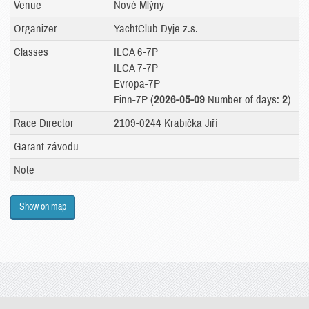
Venue
Nové Mlýny
Organizer
YachtClub Dyje z.s.
Classes
ILCA 6-7P
ILCA 7-7P
Evropa-7P
Finn-7P (
2026-05-09
Number of days:
2
)
Race Director
2109-0244 Krabička Jiří
Garant závodu
Note
Show on map