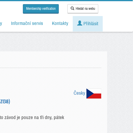
Membership verification
Hledat na webu
y
Informační servis
Kontakty
Přihlásit
Česky
2138)
 závod je pouze na tři dny, pátek