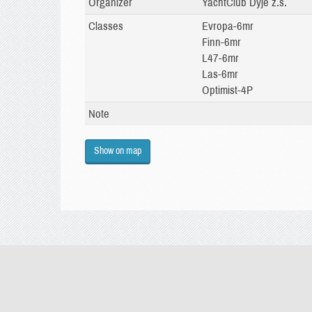
Organizer
YachtClub Dyje z.s.
Classes
Evropa-6mr
Finn-6mr
L47-6mr
Las-6mr
Optimist-4P
Note
Show on map