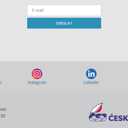
ODESLAT
Starší newslettery ke stažení
J
Instagram
LinkedIn
vnov
733