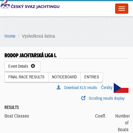
Toggl
naviga
Home
Výsledková listina
RODOP JACHTAŘSKÁ LIGA I.
Event Details
FINAL RACE RESULTS
NOTICEBOARD
ENTRIES
Česky
Download XLS results
Scrolling results display
RESULTS
Boat Classes
Coeff.
Number
of
Boats