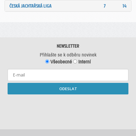
ČESKÁ JACHTAŘSKÁ LIGA
7
14
NEWSLETTER
Přihlašte se k odběru novinek
Všeobecné
Interní
ODESLAT
Starší newslettery ke stažení