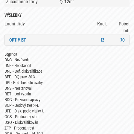
Zúčastněné třídy
Q-12mr
VÝSLEDKY
Lodní třídy
Koef.
Počet
lodí
OPTIMIST
12
70
Legenda
DNC - Nezávodil
DNF - Nedokončil
DNE - Def. diskvalifikace
BFD - DQ prav. 30.3
DPI - Bod. trest dle úvahy
DNS - Nestartoval
RET - Loď vzdala
RDG - Přiznání nápravy
SCP - Bodový trest 44.
UFD - Disk. podle vlajky U
OCS - Předčasný start
DSQ - Diskvalifikován
ZFP - Procent. trest
DGM - Def. diskvalif. 69.1