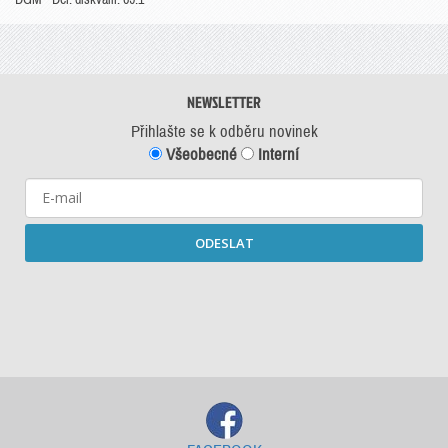
NEWSLETTER
Přihlašte se k odběru novinek
Všeobecné
Interní
ODESLAT
Starší newslettery ke stažení