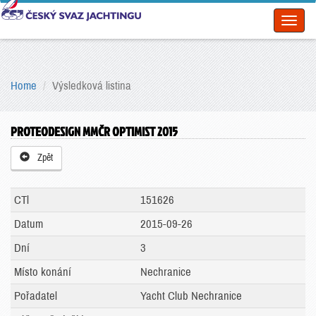
Toggl
naviga
Home
Výsledková listina
PROTEODESIGN MMČR OPTIMIST 2015
Zpět
CTl
151626
Datum
2015-09-26
Dní
3
Místo konání
Nechranice
Pořadatel
Yacht Club Nechranice