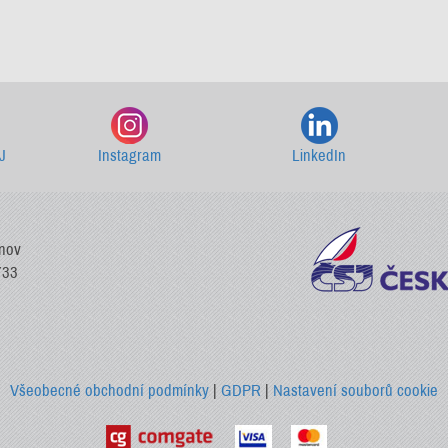
Starší newslettery ke stažení
J
Instagram
LinkedIn
vnov
733
Všeobecné obchodní podmínky
|
GDPR
|
Nastavení souborů cookie