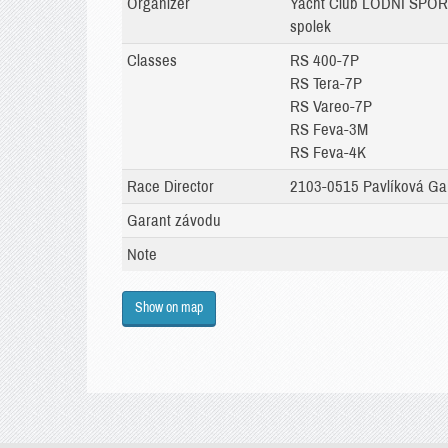
Organizer
Yacht Club LODNÍ SPO
spolek
Classes
RS 400-7P
RS Tera-7P
RS Vareo-7P
RS Feva-3M
RS Feva-4K
Race Director
2103-0515 Pavlíková Gab
Garant závodu
Note
Show on map