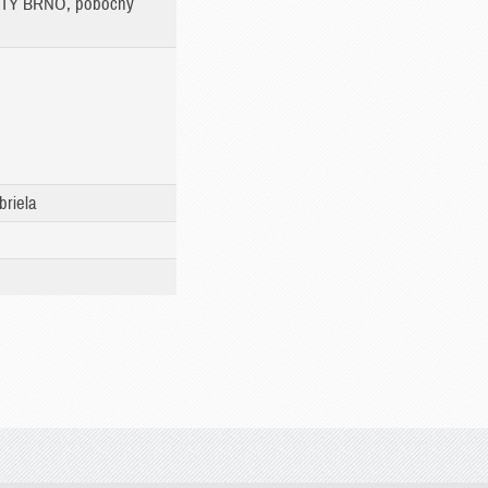
RTY BRNO, pobočný
riela