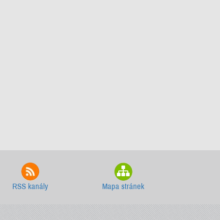
RSS kanály
Mapa stránek