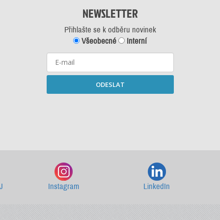
NEWSLETTER
Přihlašte se k odběru novinek
Všeobecné
Interní
ODESLAT
Starší newslettery ke stažení
J
Instagram
LinkedIn