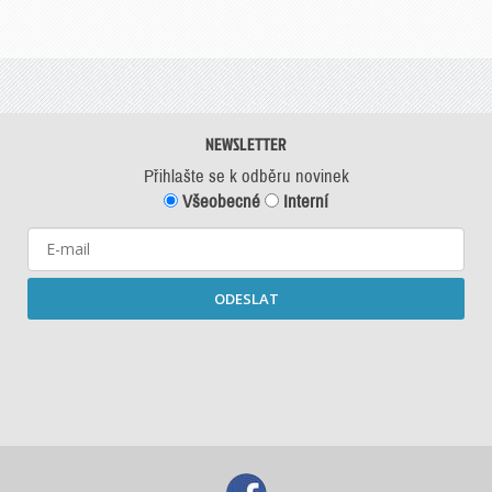
NEWSLETTER
Přihlašte se k odběru novinek
Všeobecné
Interní
ODESLAT
Starší newslettery ke stažení