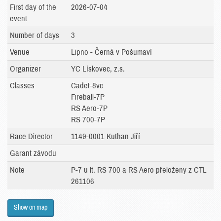
First day of the
2026-07-04
event
Number of days
3
Venue
Lipno - Černá v Pošumaví
Organizer
YC Lískovec, z.s.
Classes
Cadet-8vc
Fireball-7P
RS Aero-7P
RS 700-7P
Race Director
1149-0001 Kuthan Jiří
Garant závodu
Note
P-7 u lt. RS 700 a RS Aero přeloženy z CTL
261106
Show on map