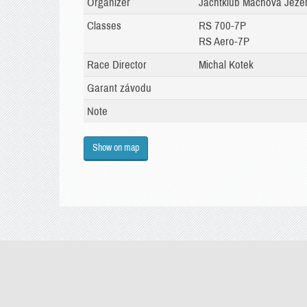
Organizer
Jachtklub Máchova Jezera
Classes
RS 700-7P
RS Aero-7P
Race Director
Michal Kotek
Garant závodu
Note
Show on map