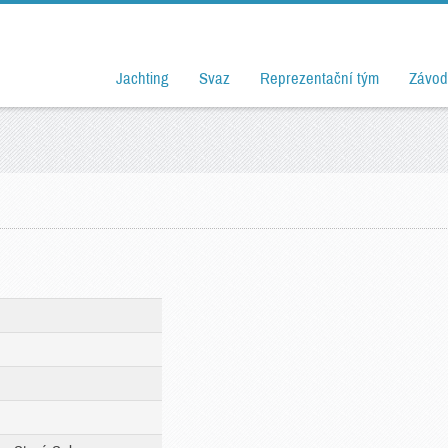
Jachting
Svaz
Reprezentační tým
Závod