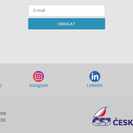
ODESLAT
Starší newslettery ke stažení
J
Instagram
LinkedIn
vnov
733