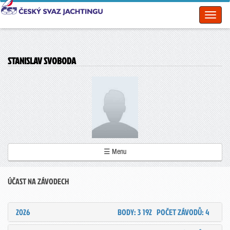
Toggl
naviga
STANISLAV SVOBODA
☰ Menu
ÚČAST NA ZÁVODECH
2026
BODY: 3 192
POČET ZÁVODŮ: 4