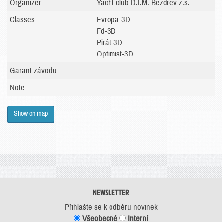
Organizer
Yacht club D.I.M. Bezdrev z.s.
Classes
Evropa-3D
Fd-3D
Pirát-3D
Optimist-3D
Garant závodu
Note
Show on map
NEWSLETTER
Přihlašte se k odběru novinek
Všeobecné
Interní