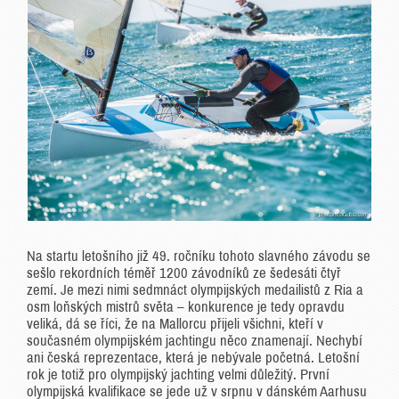
Na startu letošního již 49. ročníku tohoto slavného závodu se
sešlo rekordních téměř 1200 závodníků ze šedesáti čtyř
zemí. Je mezi nimi sedmnáct olympijských medailistů z Ria a
osm loňských mistrů světa – konkurence je tedy opravdu
veliká, dá se říci, že na Mallorcu přijeli všichni, kteří v
současném olympijském jachtingu něco znamenají. Nechybí
ani česká reprezentace, která je nebývale početná. Letošní
rok je totiž pro olympijský jachting velmi důležitý. První
olympijská kvalifikace se jede už v srpnu v dánském Aarhusu