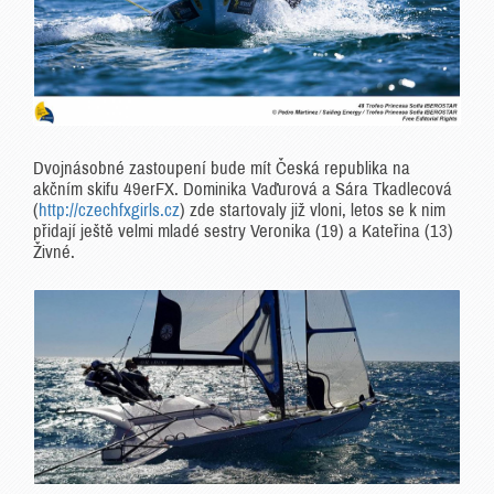
Dvojnásobné zastoupení bude mít Česká republika na
akčním skifu 49erFX. Dominika Vaďurová a Sára Tkadlecová
(
http://czechfxgirls.cz
) zde startovaly již vloni, letos se k nim
přidají ještě velmi mladé sestry Veronika (19) a Kateřina (13)
Živné.