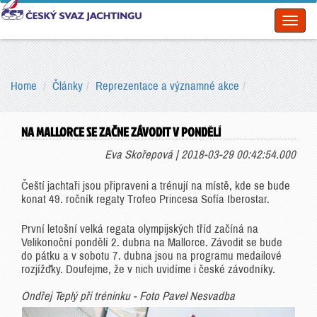
Toggl
naviga
Home
Články
Reprezentace a významné akce
NA MALLORCE SE ZAČNE ZÁVODIT V PONDĚLÍ
Eva Skořepová | 2018-03-29 00:42:54.000
Čeští jachtaři jsou připraveni a trénují na místě, kde se bude
konat 49. ročník regaty Trofeo Princesa Sofía Iberostar.
První letošní velká regata olympijských tříd začíná na
Velikonoční pondělí 2. dubna na Mallorce. Závodit se bude
do pátku a v sobotu 7. dubna jsou na programu medailové
rozjížďky. Doufejme, že v nich uvidíme i české závodníky.
Ondřej Teplý při tréninku - Foto Pavel Nesvadba