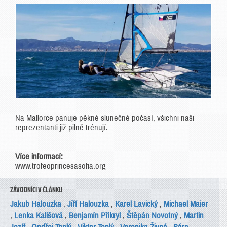
Na Mallorce panuje pěkné slunečné počasí, všichni naši
reprezentanti již pilně trénují.
Více informací:
www.trofeoprincesasofia.org
ZÁVODNÍCI V ČLÁNKU
Jakub Halouzka
,
Jiří Halouzka
,
Karel Lavický
,
Michael Maier
,
Lenka Kališová
,
Benjamín Přikryl
,
Štěpán Novotný
,
Martin