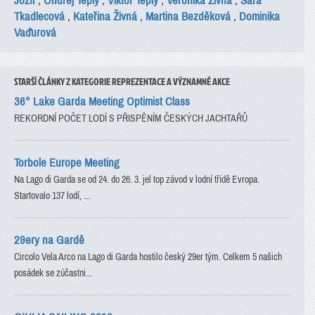
Jozíf
,
Ondřej Teplý
,
Viktor Teplý
,
Veronika Živná
,
Sára
Tkadlecová
,
Kateřina Živná
,
Martina Bezděková
,
Dominika
Vaďurová
STARŠÍ ČLÁNKY Z KATEGORIE REPREZENTACE A VÝZNAMNÉ AKCE
36° Lake Garda Meeting Optimist Class
REKORDNÍ POČET LODÍ S PŘISPĚNÍM ČESKÝCH JACHTAŘŮ
Torbole Europe Meeting
Na Lago di Garda se od 24. do 26. 3. jel top závod v lodní třídě Evropa.
Startovalo 137 lodí, ...
29ery na Gardě
Circolo Vela Arco na Lago di Garda hostilo český 29er tým. Celkem 5 našich
posádek se zúčastni...