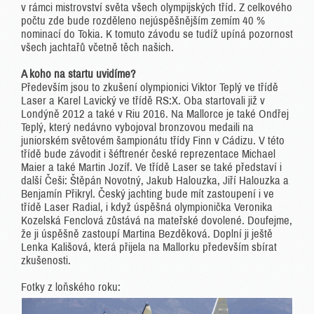
v rámci mistrovství světa všech olympijských tříd. Z celkového
počtu zde bude rozděleno nejúspěšnějším zemím 40 %
nominací do Tokia. K tomuto závodu se tudíž upíná pozornost
všech jachtařů včetně těch našich.
A koho na startu uvidíme?
Především jsou to zkušení olympionici Viktor Teplý ve třídě
Laser a Karel Lavický ve třídě RS:X. Oba startovali již v
Londýně 2012 a také v Riu 2016. Na Mallorce je také Ondřej
Teplý, který nedávno vybojoval bronzovou medaili na
juniorském světovém šampionátu třídy Finn v Cádizu. V této
třídě bude závodit i šéftrenér české reprezentace Michael
Maier a také Martin Jozíf. Ve třídě Laser se také představí i
další Češi: Štěpán Novotný, Jakub Halouzka, Jiří Halouzka a
Benjamín Přikryl. Český jachting bude mít zastoupení i ve
třídě Laser Radial, i když úspěšná olympionička Veronika
Kozelská Fenclová zůstává na mateřské dovolené. Doufejme,
že ji úspěšně zastoupí Martina Bezděková. Doplní ji ještě
Lenka Kališová, která přijela na Mallorku především sbírat
zkušenosti.
Fotky z loňského roku: