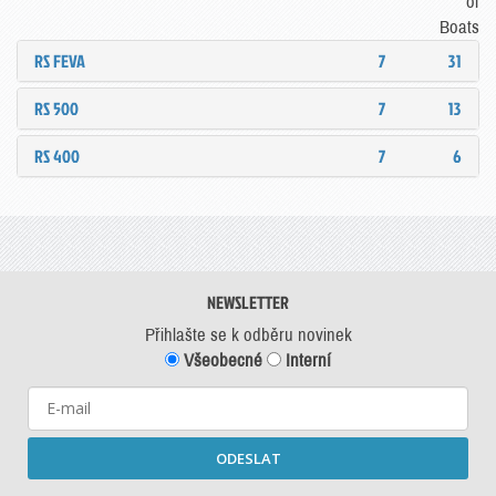
of
Boats
RS FEVA
7
31
RS 500
7
13
RS 400
7
6
NEWSLETTER
Přihlašte se k odběru novinek
Všeobecné
Interní
ODESLAT