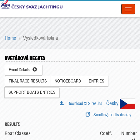
Toggl
naviga
Home
Výsledková listina
KVĚTÁKOVÁ REGATA
Event Details
FINAL RACE RESULTS
NOTICEBOARD
ENTRIES
SUPPORT BOATS ENTRIES
Česky
Download XLS results
Scrolling results display
RESULTS
Boat Classes
Coeff.
Number