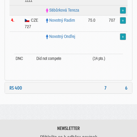
1111
Stibůrková Tereza
+
4.
CZE
Novotný Radim
75.0
707
+
727
Novotný Ondřej
+
DNC
Did not compete
(14 pts.)
RS 400
7
6
NEWSLETTER