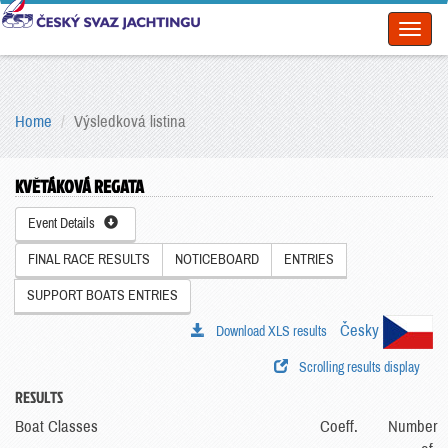
Toggl
naviga
Home
Výsledková listina
KVĚTÁKOVÁ REGATA
Event Details
FINAL RACE RESULTS
NOTICEBOARD
ENTRIES
SUPPORT BOATS ENTRIES
Česky
Download XLS results
Scrolling results display
RESULTS
Boat Classes
Coeff.
Number