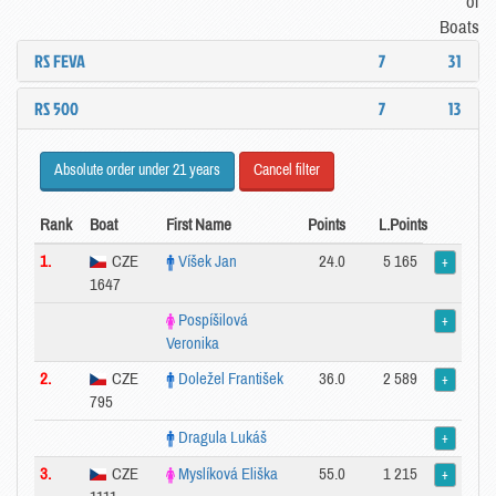
of
Boats
RS FEVA
7
31
RS 500
7
13
Absolute order under 21 years
Cancel filter
Rank
Boat
First Name
Points
L.Points
1.
CZE
Víšek Jan
24.0
5 165
+
1647
Pospíšilová
+
Veronika
2.
CZE
Doležel František
36.0
2 589
+
795
Dragula Lukáš
+
3.
CZE
Myslíková Eliška
55.0
1 215
+