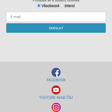
Přihlašte se k odběru novinek
Všeobecné
Interní
ODESLAT
Starší newslettery ke stažení
FACEBOOK
YOUTUBE kanál ČSJ