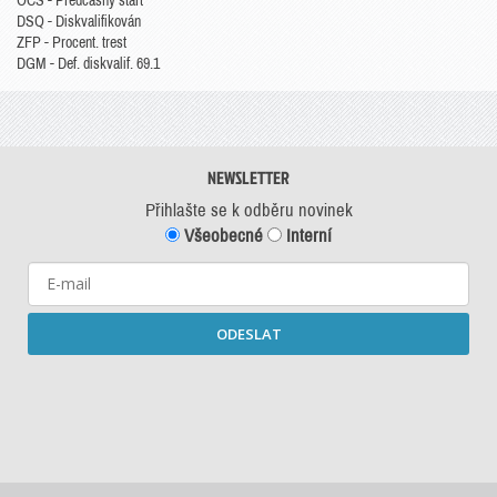
OCS - Předčasný start
DSQ - Diskvalifikován
ZFP - Procent. trest
DGM - Def. diskvalif. 69.1
NEWSLETTER
Přihlašte se k odběru novinek
Všeobecné
Interní
ODESLAT
Starší newslettery ke stažení