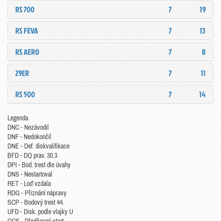
RS 700
7
19
RS FEVA
7
13
RS AERO
7
8
29ER
7
11
RS 500
7
14
Legenda
DNC - Nezávodil
DNF - Nedokončil
DNE - Def. diskvalifikace
BFD - DQ prav. 30.3
DPI - Bod. trest dle úvahy
DNS - Nestartoval
RET - Loď vzdala
RDG - Přiznání nápravy
SCP - Bodový trest 44.
UFD - Disk. podle vlajky U