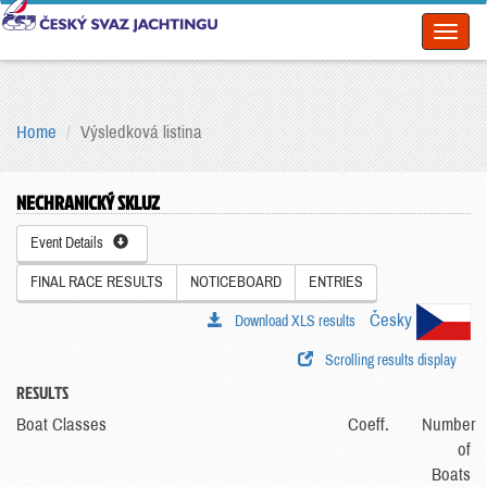
Toggl
naviga
Home
Výsledková listina
NECHRANICKÝ SKLUZ
Event Details
FINAL RACE RESULTS
NOTICEBOARD
ENTRIES
Česky
Download XLS results
Scrolling results display
RESULTS
Boat Classes
Coeff.
Number
of
Boats