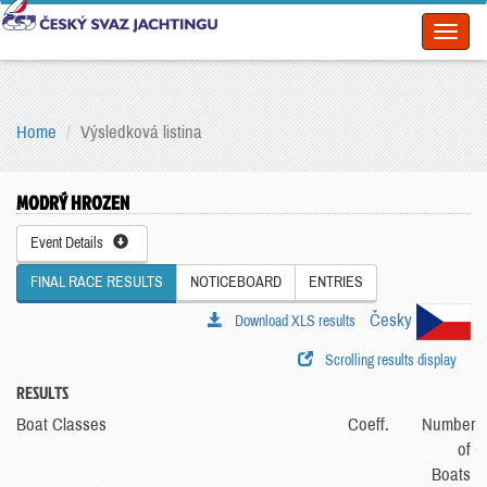
Toggl
naviga
Home
Výsledková listina
MODRÝ HROZEN
Event Details
FINAL RACE RESULTS
NOTICEBOARD
ENTRIES
Česky
Download XLS results
Scrolling results display
RESULTS
Boat Classes
Coeff.
Number
of
Boats