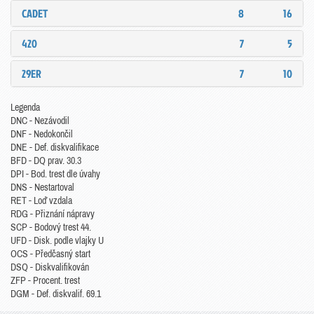
CADET
8
16
420
7
5
29ER
7
10
Legenda
DNC - Nezávodil
DNF - Nedokončil
DNE - Def. diskvalifikace
BFD - DQ prav. 30.3
DPI - Bod. trest dle úvahy
DNS - Nestartoval
RET - Loď vzdala
RDG - Přiznání nápravy
SCP - Bodový trest 44.
UFD - Disk. podle vlajky U
OCS - Předčasný start
DSQ - Diskvalifikován
ZFP - Procent. trest
DGM - Def. diskvalif. 69.1