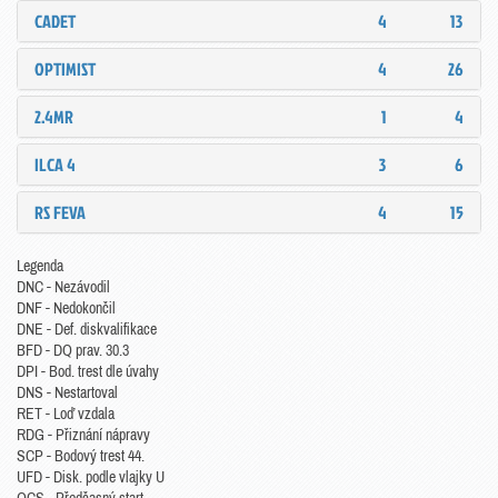
CADET
4
13
OPTIMIST
4
26
2.4MR
1
4
ILCA 4
3
6
RS FEVA
4
15
Legenda
DNC - Nezávodil
DNF - Nedokončil
DNE - Def. diskvalifikace
BFD - DQ prav. 30.3
DPI - Bod. trest dle úvahy
DNS - Nestartoval
RET - Loď vzdala
RDG - Přiznání nápravy
SCP - Bodový trest 44.
UFD - Disk. podle vlajky U