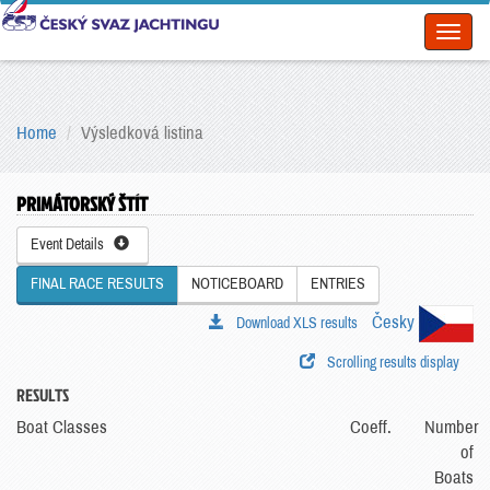
Toggl
naviga
Home
Výsledková listina
PRIMÁTORSKÝ ŠTÍT
Event Details
FINAL RACE RESULTS
NOTICEBOARD
ENTRIES
Česky
Download XLS results
Scrolling results display
RESULTS
Boat Classes
Coeff.
Number
of
Boats