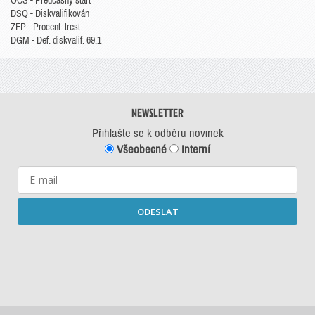
OCS - Předčasný start
DSQ - Diskvalifikován
ZFP - Procent. trest
DGM - Def. diskvalif. 69.1
NEWSLETTER
Přihlašte se k odběru novinek
Všeobecné
Interní
ODESLAT
Starší newslettery ke stažení