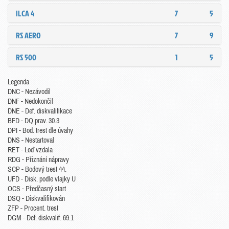
ILCA 4
7
5
RS AERO
7
9
RS 500
1
5
Legenda
DNC - Nezávodil
DNF - Nedokončil
DNE - Def. diskvalifikace
BFD - DQ prav. 30.3
DPI - Bod. trest dle úvahy
DNS - Nestartoval
RET - Loď vzdala
RDG - Přiznání nápravy
SCP - Bodový trest 44.
UFD - Disk. podle vlajky U
OCS - Předčasný start
DSQ - Diskvalifikován
ZFP - Procent. trest
DGM - Def. diskvalif. 69.1