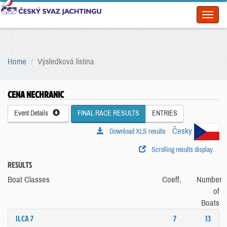
Toggl
naviga
Home
Výsledková listina
CENA NECHRANIC
Event Details
FINAL RACE RESULTS
ENTRIES
Česky
Download XLS results
Scrolling results display
RESULTS
Boat Classes
Coeff.
Number
of
Boats
ILCA 7
7
13