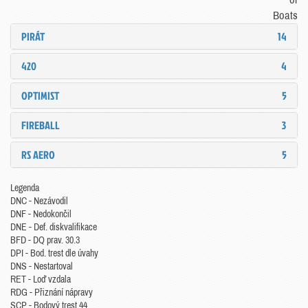
Boats
PIRÁT
14
420
4
OPTIMIST
5
FIREBALL
3
RS AERO
5
Legenda
DNC - Nezávodil
DNF - Nedokončil
DNE - Def. diskvalifikace
BFD - DQ prav. 30.3
DPI - Bod. trest dle úvahy
DNS - Nestartoval
RET - Loď vzdala
RDG - Přiznání nápravy
SCP - Bodový trest 44.