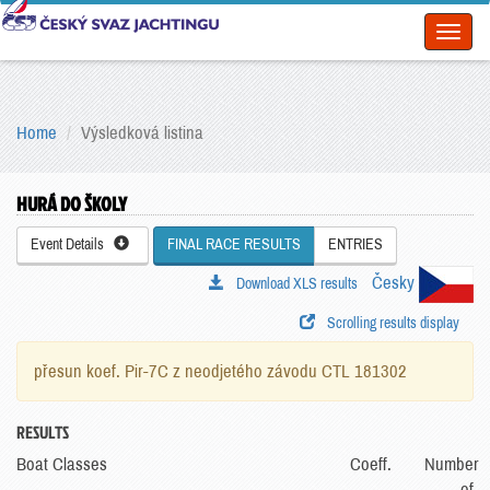
Toggl
naviga
Home
Výsledková listina
HURÁ DO ŠKOLY
Event Details
FINAL RACE RESULTS
ENTRIES
Česky
Download XLS results
Scrolling results display
přesun koef. Pir-7C z neodjetého závodu CTL 181302
RESULTS
Boat Classes
Coeff.
Number
of