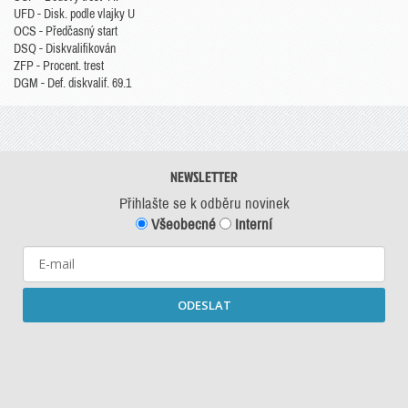
UFD - Disk. podle vlajky U
OCS - Předčasný start
DSQ - Diskvalifikován
ZFP - Procent. trest
DGM - Def. diskvalif. 69.1
NEWSLETTER
Přihlašte se k odběru novinek
Všeobecné
Interní
ODESLAT
Starší newslettery ke stažení