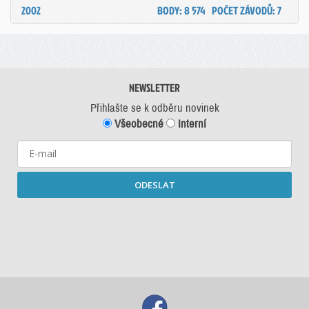
2002
BODY: 8 574
POČET ZÁVODŮ: 7
NEWSLETTER
Přihlašte se k odběru novinek
Všeobecné
Interní
ODESLAT
Starší newslettery ke stažení