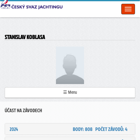
Toggl
naviga
STANISLAV KOBLASA
☰ Menu
ÚČAST NA ZÁVODECH
2024
BODY: 808
POČET ZÁVODŮ: 4