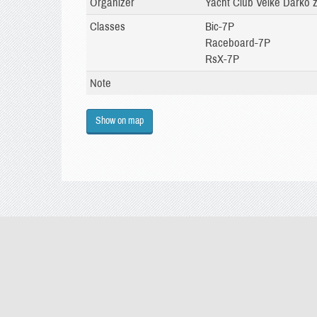
Organizer
Yacht Club Velké Dářko z
Classes
Bic-7P
Raceboard-7P
RsX-7P
Note
Show on map