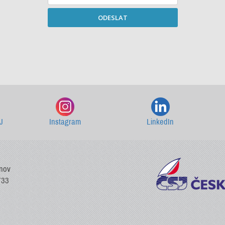
ODESLAT
Starší newslettery ke stažení
J
Instagram
LinkedIn
vnov
733