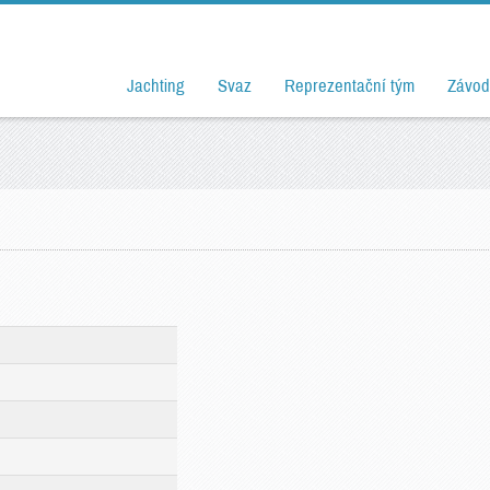
Jachting
Svaz
Reprezentační tým
Závod