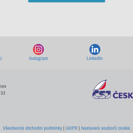
Starší newslettery ke stažení
J
Instagram
LinkedIn
vnov
733
Všeobecné obchodní podmínky
|
GDPR
|
Nastavení souborů cookie