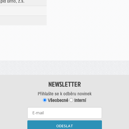
id Brno, z.s.
NEWSLETTER
Přihlašte se k odběru novinek
Všeobecné
Interní
ODESLAT