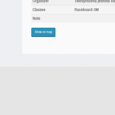
Organizer
Tělovýchovná jednota Rap
Classes
Raceboard-3M
Note
Show on map