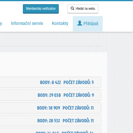
Membership verification
Hledat na webu
y
Informační servis
Kontakty
Přihlásit
BODY: 8 422
POČET ZÁVODŮ: 5
BODY: 29 038
POČET ZÁVODŮ: 9
BODY: 18 909
POČET ZÁVODŮ: 11
BODY: 28 532
POČET ZÁVODŮ: 11