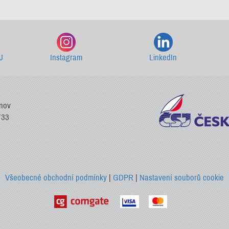
Starší newslettery ke stažení
J
Instagram
LinkedIn
vnov
733
Všeobecné obchodní podmínky
|
GDPR
|
Nastavení souborů cookie