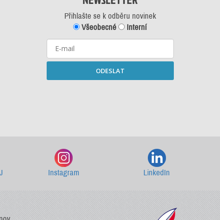
Přihlašte se k odběru novinek
Všeobecné
Interní
ODESLAT
Starší newslettery ke stažení
J
Instagram
LinkedIn
vnov