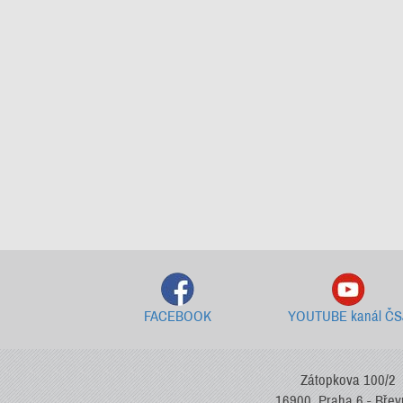
FACEBOOK
YOUTUBE kanál ČS
Zátopkova 100/2
16900, Praha 6 - Bře