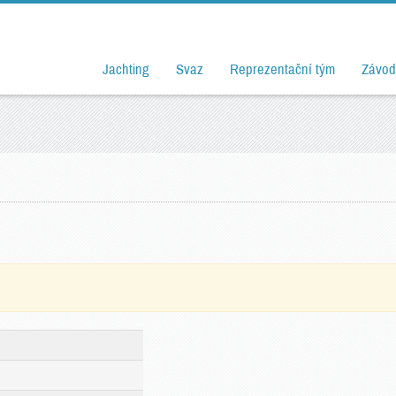
Jachting
Svaz
Reprezentační tým
Závod