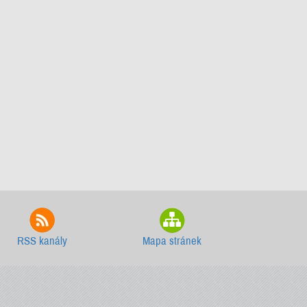
RSS kanály
Mapa stránek