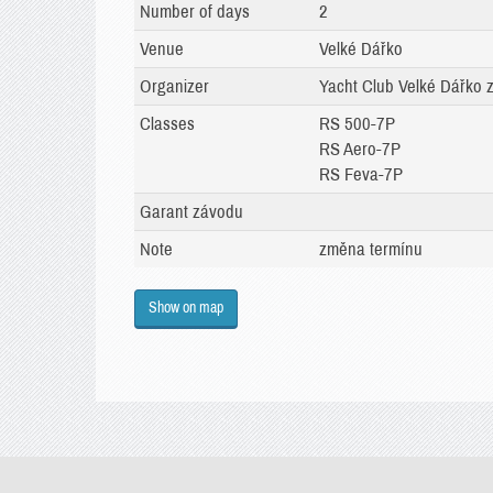
Number of days
2
Venue
Velké Dářko
Organizer
Yacht Club Velké Dářko z
Classes
RS 500-7P
RS Aero-7P
RS Feva-7P
Garant závodu
Note
změna termínu
Show on map