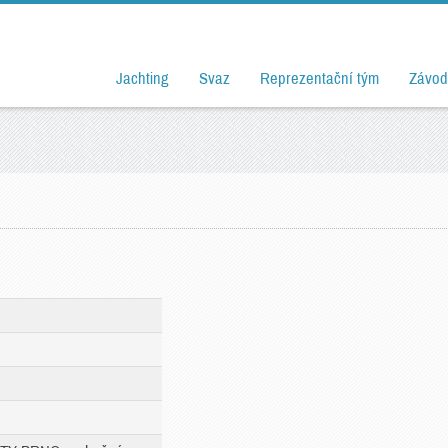
Jachting
Svaz
Reprezentační tým
Závod