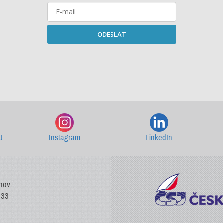
ODESLAT
Starší newslettery ke stažení
J
Instagram
LinkedIn
vnov
733