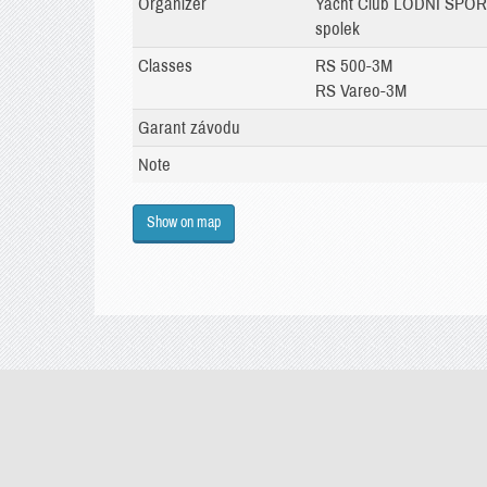
Organizer
Yacht Club LODNÍ SPO
spolek
Classes
RS 500-3M
RS Vareo-3M
Garant závodu
Note
Show on map