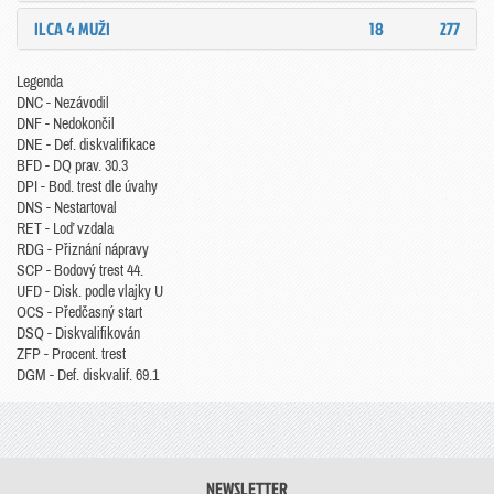
ILCA 4 MUŽI
18
277
Legenda
DNC - Nezávodil
DNF - Nedokončil
DNE - Def. diskvalifikace
BFD - DQ prav. 30.3
DPI - Bod. trest dle úvahy
DNS - Nestartoval
RET - Loď vzdala
RDG - Přiznání nápravy
SCP - Bodový trest 44.
UFD - Disk. podle vlajky U
OCS - Předčasný start
DSQ - Diskvalifikován
ZFP - Procent. trest
DGM - Def. diskvalif. 69.1
NEWSLETTER