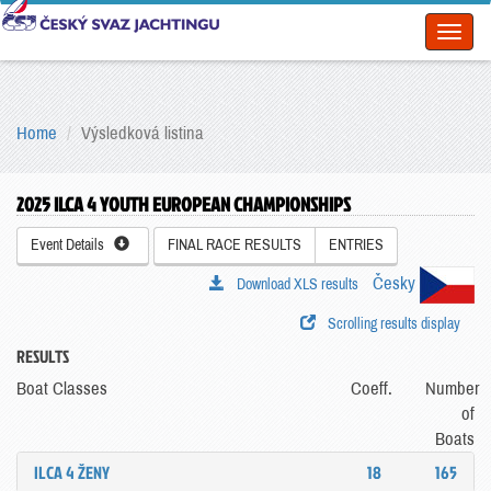
Toggl
naviga
Home
Výsledková listina
2025 ILCA 4 YOUTH EUROPEAN CHAMPIONSHIPS
Event Details
FINAL RACE RESULTS
ENTRIES
Česky
Download XLS results
Scrolling results display
RESULTS
Boat Classes
Coeff.
Number
of
Boats
ILCA 4 ŽENY
18
165