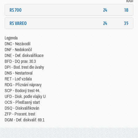
lodí
RS 700
24
18
RS VAREO
24
35
Legenda
DNC - Nezávodil
DNF - Nedokončil
DNE - Def. diskvalifikace
BFD - DQ prav. 30.3
DPI - Bod. trest dle úvahy
DNS - Nestartoval
RET - Loď vzdala
RDG - Přiznání nápravy
SCP - Bodový trest 44.
UFD - Disk. podle vlajky U
OCS - Předčasný start
DSQ - Diskvalifikován
ZFP - Procent. trest
DGM - Def. diskvalif. 69.1