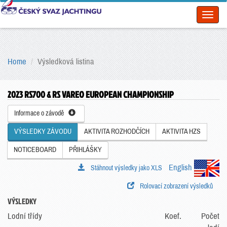
Toggl
naviga
Home
Výsledková listina
2023 RS700 & RS VAREO EUROPEAN CHAMPIONSHIP
Informace o závodě
VÝSLEDKY ZÁVODU
AKTIVITA ROZHODČÍCH
AKTIVITA HZS
NOTICEBOARD
PŘIHLÁŠKY
English
Stáhnout výsledky jako XLS
Rolovací zobrazení výsledků
VÝSLEDKY
Lodní třídy
Koef.
Počet