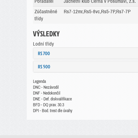
Pořadatel
Jachetní klub Černá v Pošumaví, z.s.
Zúčastněné
Rs7-12mr,Rs5-8vc,Rs5-7P,Rs7-7P
třídy
VÝSLEDKY
Lodní třídy
RS 700
RS 500
Legenda
DNC - Nezávodil
DNF - Nedokončil
DNE - Def. diskvalifikace
BFD - DQ prav. 30.3
DPI - Bod. trest dle úvahy