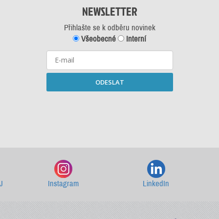
NEWSLETTER
Přihlašte se k odběru novinek
Všeobecné
Interní
ODESLAT
Starší newslettery ke stažení
J
Instagram
LinkedIn