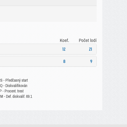
Koef.
Počet lodí
12
21
8
9
S - Předčasný start
Q - Diskvalifikován
 - Procent. trest
 - Def. diskvalif. 69.1