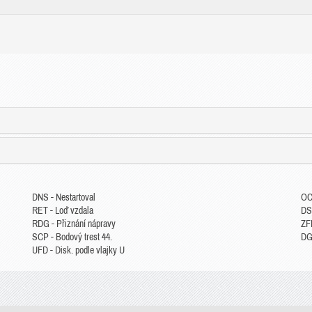
DNS - Nestartoval
OC
RET - Loď vzdala
DS
RDG - Přiznání nápravy
ZFP
SCP - Bodový trest 44.
DGM
UFD - Disk. podle vlajky U