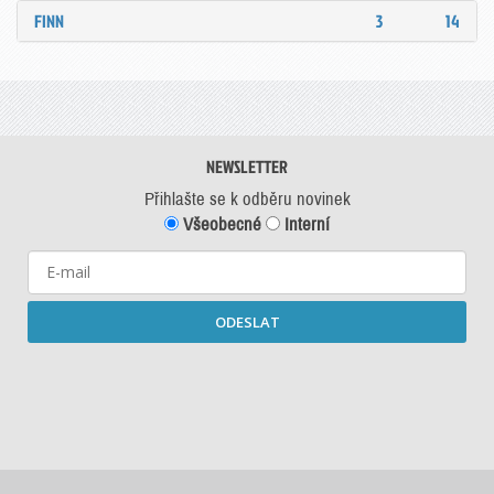
FINN
3
14
NEWSLETTER
Přihlašte se k odběru novinek
Všeobecné
Interní
ODESLAT
Starší newslettery ke stažení