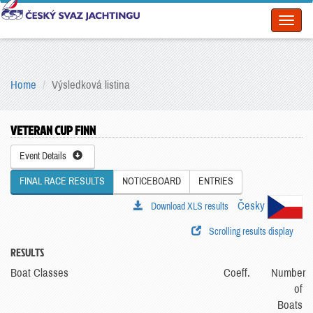
Toggl
naviga
Home
Výsledková listina
VETERAN CUP FINN
Event Details
FINAL RACE RESULTS
NOTICEBOARD
ENTRIES
Česky
Download XLS results
Scrolling results display
RESULTS
Boat Classes
Coeff.
Number
of
Boats