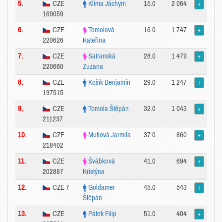
5.
CZE
Klíma Jáchym
15.0
2 064
+
169059
6.
CZE
Tomolová
16.0
1 747
+
220626
Kateřina
7.
CZE
Satranská
28.0
1 479
+
220660
Zuzana
8.
CZE
Košík Benjamín
29.0
1 247
+
197515
9.
CZE
Tomola Štěpán
32.0
1 043
+
211237
10.
CZE
Mutlová Jarmila
37.0
860
+
218402
11.
CZE
Švábková
41.0
694
+
202887
Kristýna
12.
CZE 7
Goldamer
45.0
543
+
Štěpán
13.
CZE
Pátek Filip
51.0
404
+