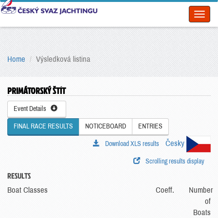
Toggl
naviga
Home
Výsledková listina
PRIMÁTORSKÝ ŠTÍT
Event Details
FINAL RACE RESULTS
NOTICEBOARD
ENTRIES
Česky
Download XLS results
Scrolling results display
RESULTS
Boat Classes
Coeff.
Number
of
Boats