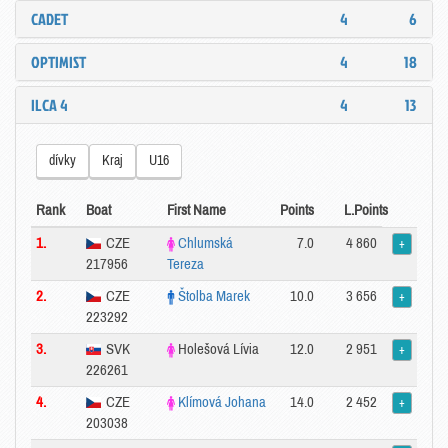
CADET
4
6
OPTIMIST
4
18
ILCA 4
4
13
dívky
Kraj
U16
Rank
Boat
First Name
Points
L.Points
1.
CZE
Chlumská
7.0
4 860
+
217956
Tereza
2.
CZE
Štolba Marek
10.0
3 656
+
223292
3.
SVK
Holešová Lívia
12.0
2 951
+
226261
4.
CZE
Klímová Johana
14.0
2 452
+
203038