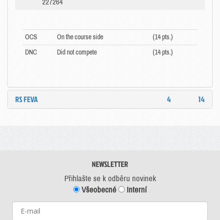
227264
OCS
On the course side
(14 pts.)
DNC
Did not compete
(14 pts.)
RS FEVA
4
14
NEWSLETTER
Přihlašte se k odběru novinek
Všeobecné
Interní