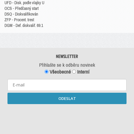
UFD - Disk. podle vlajky U
OCS - Předčasný start
DSQ - Diskvalifikován
ZFP - Procent. trest
DGM - Def. diskvalif. 69.1
NEWSLETTER
Přihlašte se k odběru novinek
Všeobecné
Interní
ODESLAT
Starší newslettery ke stažení