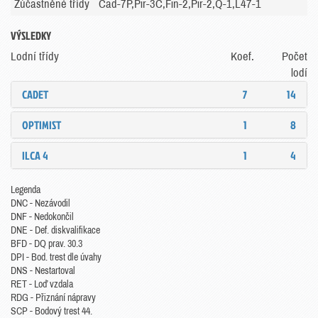
Zúčastněné třídy
Cad-7P,Pir-3C,Fin-2,Pir-2,Q-1,L47-1
VÝSLEDKY
Lodní třídy
Koef.
Počet
lodí
CADET
7
14
OPTIMIST
1
8
ILCA 4
1
4
Legenda
DNC - Nezávodil
DNF - Nedokončil
DNE - Def. diskvalifikace
BFD - DQ prav. 30.3
DPI - Bod. trest dle úvahy
DNS - Nestartoval
RET - Loď vzdala
RDG - Přiznání nápravy
SCP - Bodový trest 44.