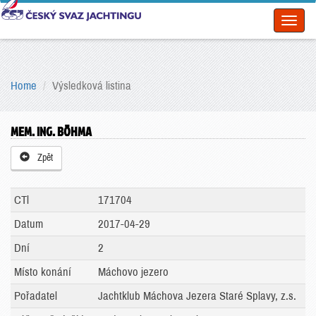
Toggl
naviga
Home
Výsledková listina
MEM. ING. BÖHMA
Zpět
CTl
171704
Datum
2017-04-29
Dní
2
Místo konání
Máchovo jezero
Pořadatel
Jachtklub Máchova Jezera Staré Splavy, z.s.