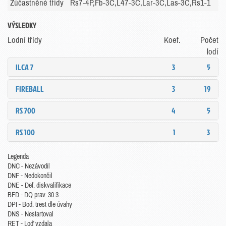
Zúčastněné třídy
Rs7-4P,Fb-3C,L47-3C,Lar-3C,Las-3C,Rs1-1
VÝSLEDKY
Lodní třídy
Koef.
Počet
lodí
ILCA 7
3
5
FIREBALL
3
19
RS 700
4
5
RS 100
1
3
Legenda
DNC - Nezávodil
DNF - Nedokončil
DNE - Def. diskvalifikace
BFD - DQ prav. 30.3
DPI - Bod. trest dle úvahy
DNS - Nestartoval
RET - Loď vzdala