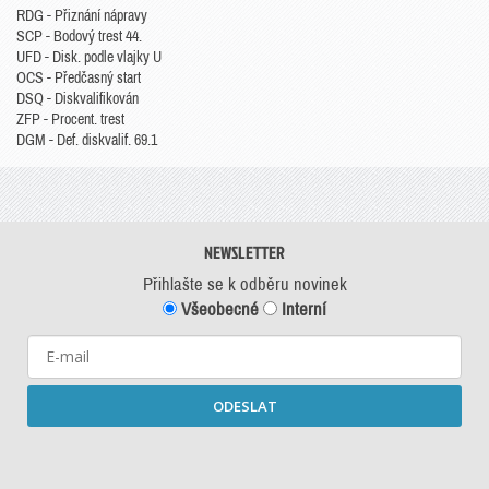
RDG - Přiznání nápravy
SCP - Bodový trest 44.
UFD - Disk. podle vlajky U
OCS - Předčasný start
DSQ - Diskvalifikován
ZFP - Procent. trest
DGM - Def. diskvalif. 69.1
NEWSLETTER
Přihlašte se k odběru novinek
Všeobecné
Interní
ODESLAT