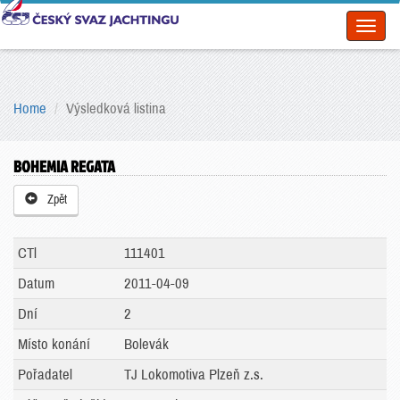
Toggl
naviga
Home
Výsledková listina
BOHEMIA REGATA
Zpět
CTl
111401
Datum
2011-04-09
Dní
2
Místo konání
Bolevák
Pořadatel
TJ Lokomotiva Plzeň z.s.