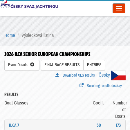
Toggl
naviga
Home
Výsledková listina
2026 ILCA SENIOR EUROPEAN CHAMPIONSHIPS
Event Details
FINAL RACE RESULTS
ENTRIES
Česky
Download XLS results
Scrolling results display
RESULTS
Boat Classes
Coeff.
Number
of
Boats
ILCA 7
50
173