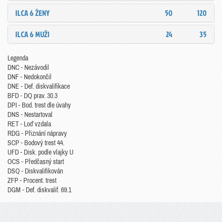
ILCA 6 ŽENY
50
120
ILCA 6 MUŽI
24
35
Legenda
DNC - Nezávodil
DNF - Nedokončil
DNE - Def. diskvalifikace
BFD - DQ prav. 30.3
DPI - Bod. trest dle úvahy
DNS - Nestartoval
RET - Loď vzdala
RDG - Přiznání nápravy
SCP - Bodový trest 44.
UFD - Disk. podle vlajky U
OCS - Předčasný start
DSQ - Diskvalifikován
ZFP - Procent. trest
DGM - Def. diskvalif. 69.1