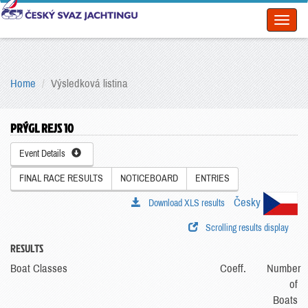
Toggl
naviga
Home
Výsledková listina
PRÝGL REJS 10
Event Details
FINAL RACE RESULTS
NOTICEBOARD
ENTRIES
Česky
Download XLS results
Scrolling results display
RESULTS
Boat Classes
Coeff.
Number
of
Boats