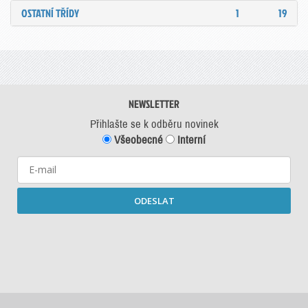
OSTATNÍ TŘÍDY
1
19
NEWSLETTER
Přihlašte se k odběru novinek
Všeobecné
Interní
ODESLAT
Starší newslettery ke stažení