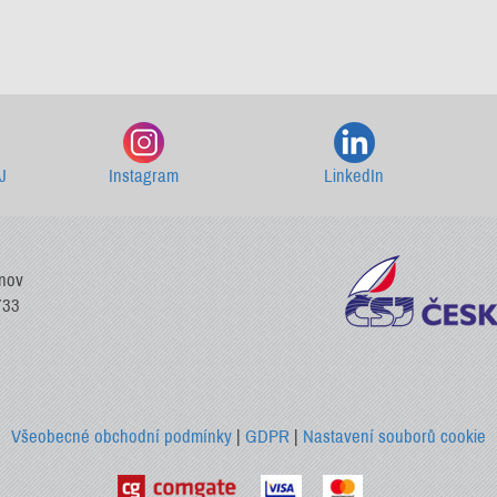
Starší newslettery ke stažení
J
Instagram
LinkedIn
vnov
733
Všeobecné obchodní podmínky
|
GDPR
|
Nastavení souborů cookie