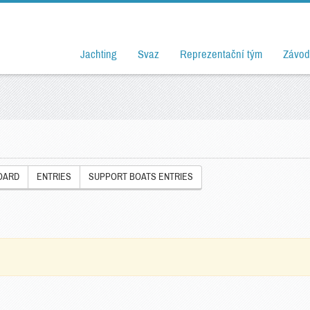
Jachting
Svaz
Reprezentační tým
Závod
OARD
ENTRIES
SUPPORT BOATS ENTRIES