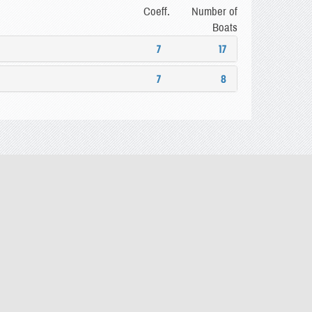
Coeff.
Number of
Boats
7
17
7
8