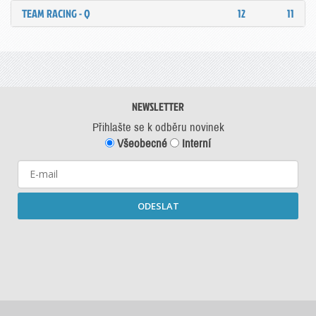
TEAM RACING - Q
12
11
NEWSLETTER
Přihlašte se k odběru novinek
Všeobecné
Interní
ODESLAT
Starší newslettery ke stažení