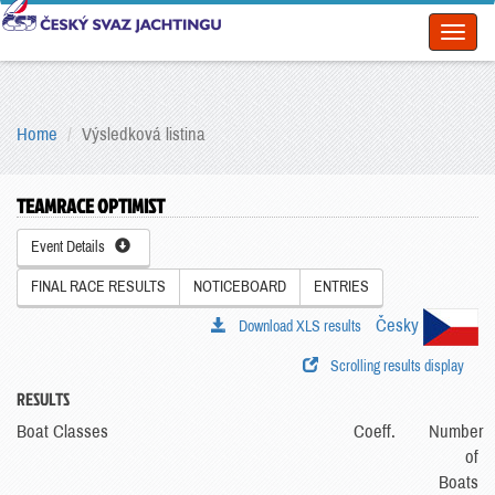
Toggl
naviga
Home
Výsledková listina
TEAMRACE OPTIMIST
Event Details
FINAL RACE RESULTS
NOTICEBOARD
ENTRIES
Česky
Download XLS results
Scrolling results display
RESULTS
Boat Classes
Coeff.
Number
of
Boats