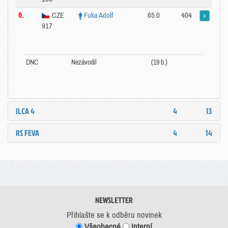
6.
CZE
Fuka Adolf
65.0
404
+
917
DNC
Nezávodil
(19 b.)
ILCA 4
4
13
RS FEVA
4
14
NEWSLETTER
Přihlašte se k odběru novinek
Všeobecné
Interní