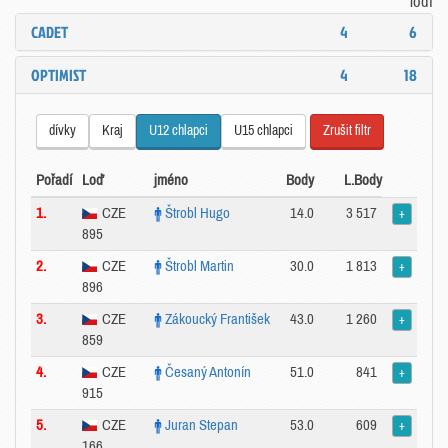
lodí
CADET
4
6
OPTIMIST
4
18
dívky
Kraj
U12 chlapci
U15 chlapci
Zrušit filtr
Pořadí
Loď
jméno
Body
L.Body
1.
CZE
Štrobl Hugo
14.0
3 517
+
895
2.
CZE
Štrobl Martin
30.0
1 813
+
896
3.
CZE
Zákoucký František
43.0
1 260
+
859
4.
CZE
Česaný Antonín
51.0
841
+
915
5.
CZE
Juran Stepan
53.0
609
+
166