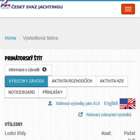
Toggl
naviga
Home
Výsledková listina
PRIMÁTORSKÝ ŠTÍT
Informace o závodě
VÝSLEDKY ZÁVODU
AKTIVITA ROZHODČÍCH
AKTIVITA HZS
NOTICEBOARD
PŘIHLÁŠKY
English
Stáhnout výsledky jako XLS
Rolovací zobrazení výsledků
VÝSLEDKY
Lodní třídy
Koef.
Počet