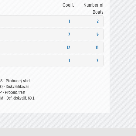
Coeff.
Number of
Boats
1
2
7
5
12
11
1
3
S - Předčasný start
Q - Diskvalifikován
 - Procent. trest
 - Def. diskvalif. 69.1