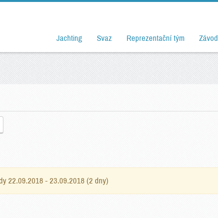
Jachting
Svaz
Reprezentační tým
Závod
ídy 22.09.2018 - 23.09.2018 (2 dny)