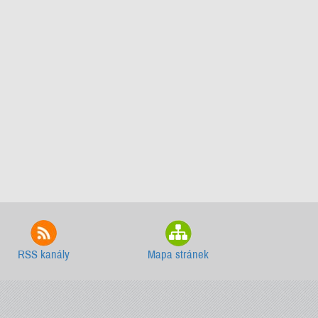
RSS kanály
Mapa stránek