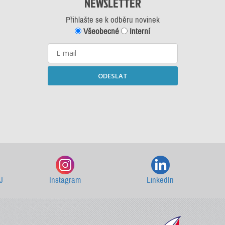
NEWSLETTER
Přihlašte se k odběru novinek
Všeobecné
Interní
ODESLAT
Starší newslettery ke stažení
J
Instagram
LinkedIn