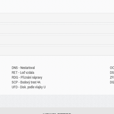
DNS - Nestartoval
OC
RET - Loď vzdala
DS
RDG - Přiznání nápravy
ZFP
SCP - Bodový trest 44.
DGM
UFD - Disk. podle vlajky U