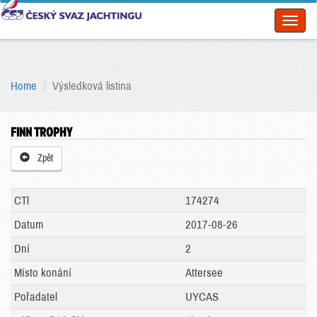
Toggl
naviga
Home
Výsledková listina
FINN TROPHY
Zpět
CTl
174274
Datum
2017-08-26
Dní
2
Místo konání
Attersee
Pořadatel
UYCAS