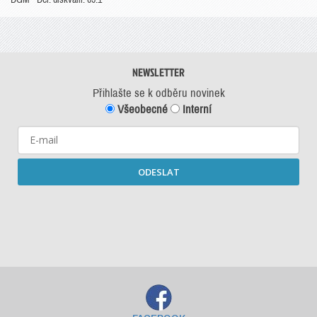
NEWSLETTER
Přihlašte se k odběru novinek
Všeobecné
Interní
ODESLAT
Starší newslettery ke stažení