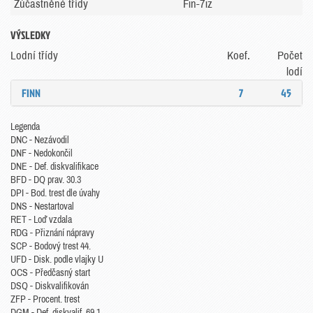
Zúčastněné třídy
Fin-7iz
VÝSLEDKY
Lodní třídy
Koef.
Počet
lodí
FINN
7
45
Legenda
DNC - Nezávodil
DNF - Nedokončil
DNE - Def. diskvalifikace
BFD - DQ prav. 30.3
DPI - Bod. trest dle úvahy
DNS - Nestartoval
RET - Loď vzdala
RDG - Přiznání nápravy
SCP - Bodový trest 44.
UFD - Disk. podle vlajky U
OCS - Předčasný start
DSQ - Diskvalifikován
ZFP - Procent. trest
DGM - Def. diskvalif. 69.1