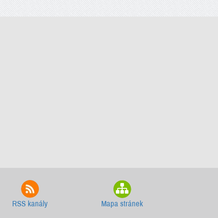
RSS kanály
Mapa stránek