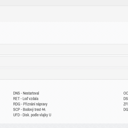
DNS - Nestartoval
OC
RET - Loď vzdala
DS
RDG - Přiznání nápravy
ZFP
SCP - Bodový trest 44.
DGM
UFD - Disk. podle vlajky U