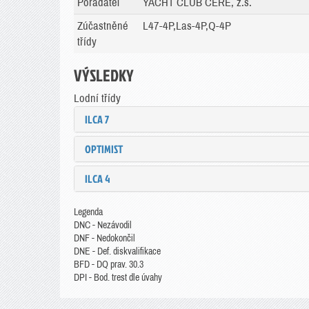
Pořadatel
YACHT CLUB CERE, z.s.
Zúčastněné
L47-4P,Las-4P,Q-4P
třídy
VÝSLEDKY
Lodní třídy
ILCA 7
OPTIMIST
ILCA 4
Legenda
DNC - Nezávodil
DNF - Nedokončil
DNE - Def. diskvalifikace
BFD - DQ prav. 30.3
DPI - Bod. trest dle úvahy