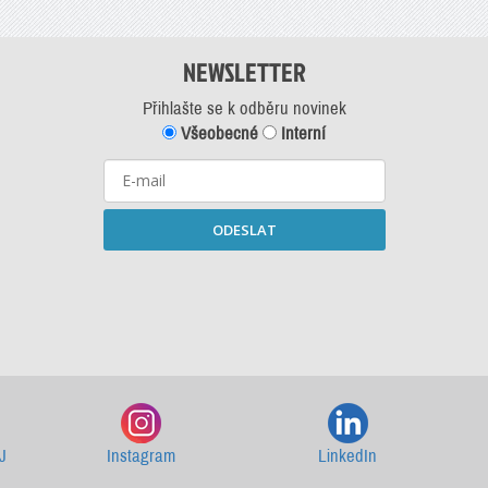
NEWSLETTER
Přihlašte se k odběru novinek
Všeobecné
Interní
ODESLAT
Starší newslettery ke stažení
J
Instagram
LinkedIn