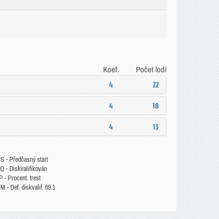
Koef.
Počet lodí
4
22
4
18
4
13
S - Předčasný start
Q - Diskvalifikován
 - Procent. trest
 - Def. diskvalif. 69.1