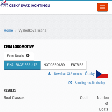
Toggl
naviga
Home
Výsledková listina
CENA LOKOMOTIVY
Event Details
FINAL RACE RESULTS
NOTICEBOARD
ENTRIES
Česky
Download XLS results
Scrolling results display
RESULTS
Boat Classes
Coeff.
Number
of
Boats