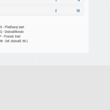
1
4
2
10
S - Předčasný start
Q - Diskvalifikován
 - Procent. trest
 - Def. diskvalif. 69.1