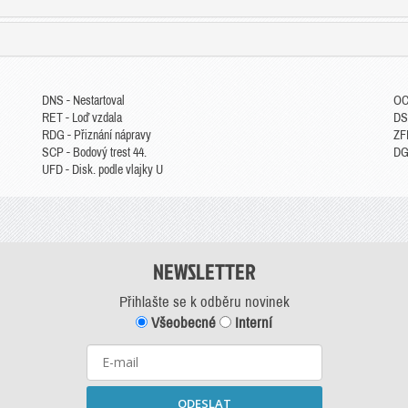
DNS - Nestartoval
OC
RET - Loď vzdala
DS
RDG - Přiznání nápravy
ZFP
SCP - Bodový trest 44.
DGM
UFD - Disk. podle vlajky U
NEWSLETTER
Přihlašte se k odběru novinek
Všeobecné
Interní
ODESLAT