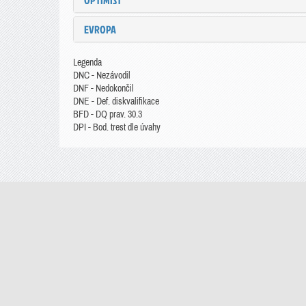
OPTIMIST
EVROPA
Legenda
DNC - Nezávodil
DNF - Nedokončil
DNE - Def. diskvalifikace
BFD - DQ prav. 30.3
DPI - Bod. trest dle úvahy