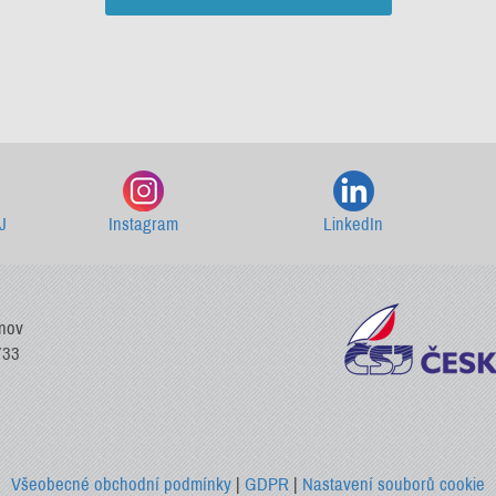
Starší newslettery ke stažení
J
Instagram
LinkedIn
vnov
733
Všeobecné obchodní podmínky
|
GDPR
|
Nastavení souborů cookie