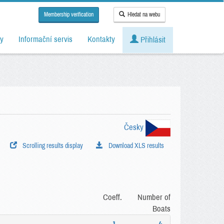
Membership verification
Hledat na webu
y
Informační servis
Kontakty
Přihlásit
Česky
Scrolling results display
Download XLS results
Coeff.
Number of
Boats