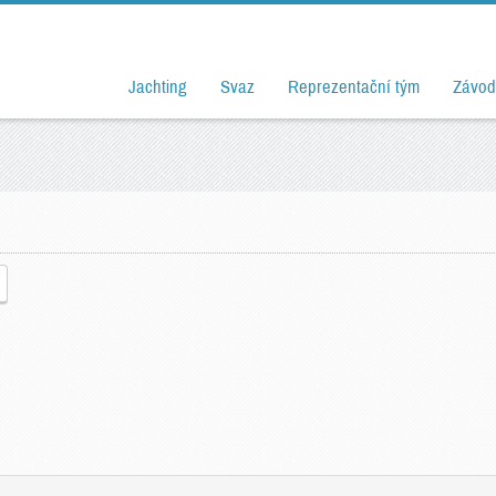
Jachting
Svaz
Reprezentační tým
Závod