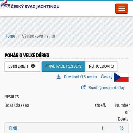
Toggl
naviga
Home
Výsledková listina
POHÁR O VELKÉ DÁŘKO
Event Details
FINAL RACE RESULTS
NOTICEBOARD
Česky
Download XLS results
Scrolling results display
RESULTS
Boat Classes
Coeff.
Number
of
Boats
FINN
1
13