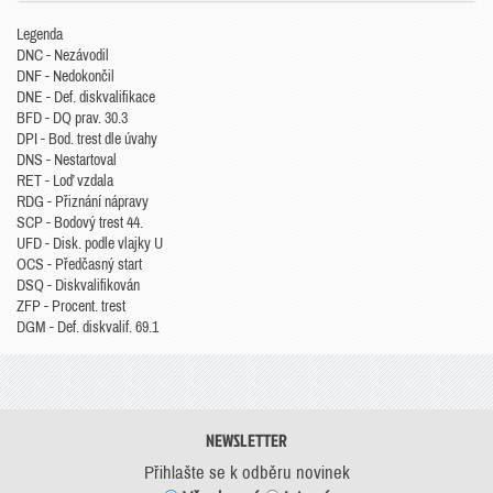
Legenda
DNC - Nezávodil
DNF - Nedokončil
DNE - Def. diskvalifikace
BFD - DQ prav. 30.3
DPI - Bod. trest dle úvahy
DNS - Nestartoval
RET - Loď vzdala
RDG - Přiznání nápravy
SCP - Bodový trest 44.
UFD - Disk. podle vlajky U
OCS - Předčasný start
DSQ - Diskvalifikován
ZFP - Procent. trest
DGM - Def. diskvalif. 69.1
NEWSLETTER
Přihlašte se k odběru novinek