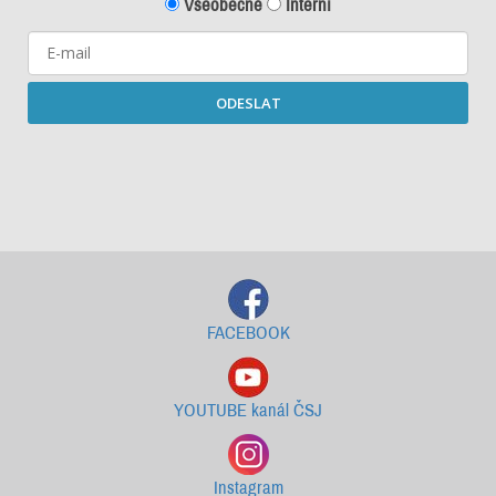
Všeobecné
Interní
ODESLAT
Starší newslettery ke stažení
FACEBOOK
YOUTUBE kanál ČSJ
Instagram