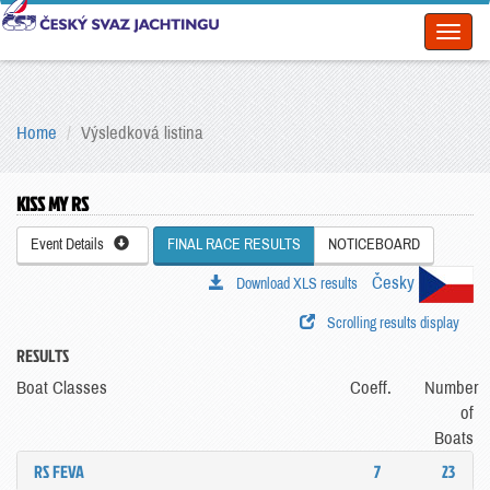
Toggl
naviga
Home
Výsledková listina
KISS MY RS
Event Details
FINAL RACE RESULTS
NOTICEBOARD
Česky
Download XLS results
Scrolling results display
RESULTS
Boat Classes
Coeff.
Number
of
Boats
RS FEVA
7
23