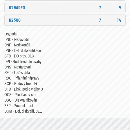
RS VAREO
7
5
RS 500
7
14
Legenda
DNC - Nezávodil
DNF - Nedokončil
DNE - Def. diskvalifikace
BFD - DQ prav. 30.3
DPI - Bod. trest dle úvahy
DNS - Nestartoval
RET - Loď vzdala
RDG - Přiznání nápravy
SCP - Bodový trest 44.
UFD - Disk. podle vlajky U
OCS - Předčasný start
DSQ - Diskvalifikován
ZFP - Procent. trest
DGM - Def. diskvalif. 69.1