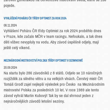
pojede.
VYHLÁŠENÍ POHÁRU ČR TŘÍDY OPTIMIST ZA ROK 2024
08.11.2024
Vyhlášení Poháru ČR třídy Optimist za rok 2024 proběhlo dnes
v Praze, kde začalo MČR v team racingu. Nefoukalo, a tak dnes
děti vůbec nevypluly na vodu. Aby závod úspěšně odjely, mají
ještě celý víkend.
MEZINÁRODNÍ MISTROVSTVÍ POLSKA TŘÍDY OPTIMIST V DZIWNOWĚ
20.09.2024
Na startu bylo 286 závodníků z 8 států. Odjelo se 10 náročných
rozjížděk za silného větru a na velkých vlnách. Čerstvý mistr ČR
Tomáš Grodl zajel nejlepší výsledek pro Česko na Mezinárodním
mistrovství Polska za posledních 10 let. V roce 1989 ale tento
závod vyhrál Martin Kubový! Tak by se dal shrnout jeden z
nejnáročnějších závodů letošní sezóny.