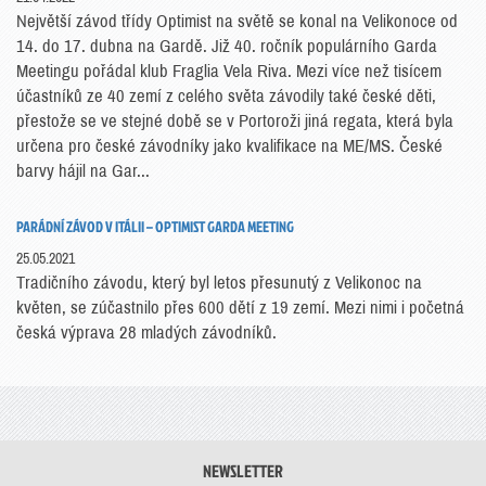
Největší závod třídy Optimist na světě se konal na Velikonoce od
14. do 17. dubna na Gardě. Již 40. ročník populárního Garda
Meetingu pořádal klub Fraglia Vela Riva. Mezi více než tisícem
účastníků ze 40 zemí z celého světa závodily také české děti,
přestože se ve stejné době se v Portoroži jiná regata, která byla
určena pro české závodníky jako kvalifikace na ME/MS. České
barvy hájil na Gar...
PARÁDNÍ ZÁVOD V ITÁLII – OPTIMIST GARDA MEETING
25.05.2021
Tradičního závodu, který byl letos přesunutý z Velikonoc na
květen, se zúčastnilo přes 600 dětí z 19 zemí. Mezi nimi i početná
česká výprava 28 mladých závodníků.
NEWSLETTER