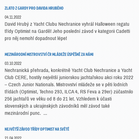
ZLATO Z GARDY PRO DAVIDA HRUBÉHO
04.11.2022
David Hrubý z Yacht Clubu Nechranice vyhrál Halloween regatu
třídy Optimist na Gardě! Jeho poslední závod v kategorii Cadetti
pro něj nemohl dopadnout lépe!
MEZINÁRODNÍ MISTROVSTVÍ ČR MLÁDEŽE ÚSPĚŠNĚ ZA NÁMI
03.10.2022
Nechranická přehrada, konkrétně Yacht Club Nechranice a Yacht
Club CERE, hostily největší juniorskou jachtařskou akci roku 2022
– Czech Junior Nationals. Mistrovství mládeže se v pěti lodních
třídách (Optimist, Techno 293, ILCA 4, RS Feva a 29er) zúčastnilo
256 jachtařů ve věku od 8 do 21 let. Vzhledem k účasti
slovenských a ukrajinských závodníků měl závod také
mezinárodní punc. ...
NEJVĚTŠÍ ZÁVOD TŘÍDY OPTIMIST NA SVĚTĚ
21.04.2022