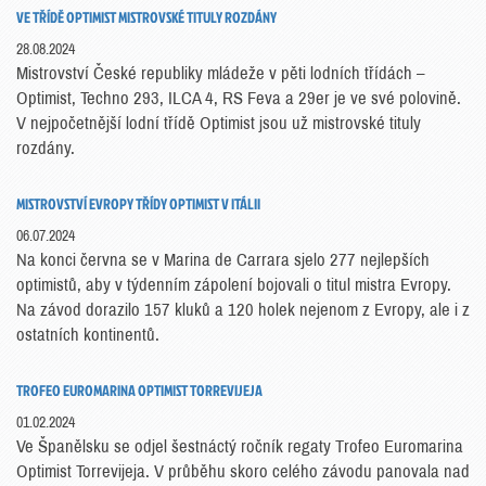
VE TŘÍDĚ OPTIMIST MISTROVSKÉ TITULY ROZDÁNY
28.08.2024
Mistrovství České republiky mládeže v pěti lodních třídách –
Optimist, Techno 293, ILCA 4, RS Feva a 29er je ve své polovině.
V nejpočetnější lodní třídě Optimist jsou už mistrovské tituly
rozdány.
MISTROVSTVÍ EVROPY TŘÍDY OPTIMIST V ITÁLII
06.07.2024
Na konci června se v Marina de Carrara sjelo 277 nejlepších
optimistů, aby v týdenním zápolení bojovali o titul mistra Evropy.
Na závod dorazilo 157 kluků a 120 holek nejenom z Evropy, ale i z
ostatních kontinentů.
TROFEO EUROMARINA OPTIMIST TORREVIJEJA
01.02.2024
Ve Španělsku se odjel šestnáctý ročník regaty Trofeo Euromarina
Optimist Torrevijeja. V průběhu skoro celého závodu panovala nad