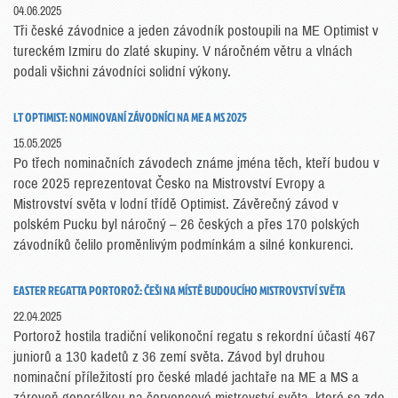
04.06.2025
Tři české závodnice a jeden závodník postoupili na ME Optimist v
tureckém Izmiru do zlaté skupiny. V náročném větru a vlnách
podali všichni závodníci solidní výkony.
LT OPTIMIST: NOMINOVANÍ ZÁVODNÍCI NA ME A MS 2025
15.05.2025
Po třech nominačních závodech známe jména těch, kteří budou v
roce 2025 reprezentovat Česko na Mistrovství Evropy a
Mistrovství světa v lodní třídě Optimist. Závěrečný závod v
polském Pucku byl náročný – 26 českých a přes 170 polských
závodníků čelilo proměnlivým podmínkám a silné konkurenci.
EASTER REGATTA PORTOROŽ: ČEŠI NA MÍSTĚ BUDOUCÍHO MISTROVSTVÍ SVĚTA
22.04.2025
Portorož hostila tradiční velikonoční regatu s rekordní účastí 467
juniorů a 130 kadetů z 36 zemí světa. Závod byl druhou
nominační příležitostí pro české mladé jachtaře na ME a MS a
zároveň generálkou na červencové mistrovství světa, které se zde