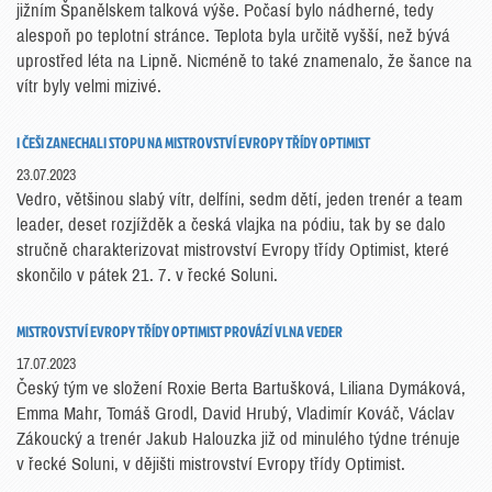
jižním Španělskem talková výše. Počasí bylo nádherné, tedy
alespoň po teplotní stránce. Teplota byla určitě vyšší, než bývá
uprostřed léta na Lipně. Nicméně to také znamenalo, že šance na
vítr byly velmi mizivé.
I ČEŠI ZANECHALI STOPU NA MISTROVSTVÍ EVROPY TŘÍDY OPTIMIST
23.07.2023
Vedro, většinou slabý vítr, delfíni, sedm dětí, jeden trenér a team
leader, deset rozjížděk a česká vlajka na pódiu, tak by se dalo
stručně charakterizovat mistrovství Evropy třídy Optimist, které
skončilo v pátek 21. 7. v řecké Soluni.
MISTROVSTVÍ EVROPY TŘÍDY OPTIMIST PROVÁZÍ VLNA VEDER
17.07.2023
Český tým ve složení Roxie Berta Bartušková, Liliana Dymáková,
Emma Mahr, Tomáš Grodl, David Hrubý, Vladimír Kováč, Václav
Zákoucký a trenér Jakub Halouzka již od minulého týdne trénuje
v řecké Soluni, v dějišti mistrovství Evropy třídy Optimist.