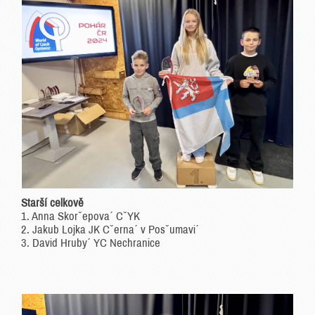
Starší celkově
1. Anna Skorˇepova´ CˇYK
2. Jakub Lojka JK Cˇerna´ v Posˇumavi´
3. David Hruby´ YC Nechranice