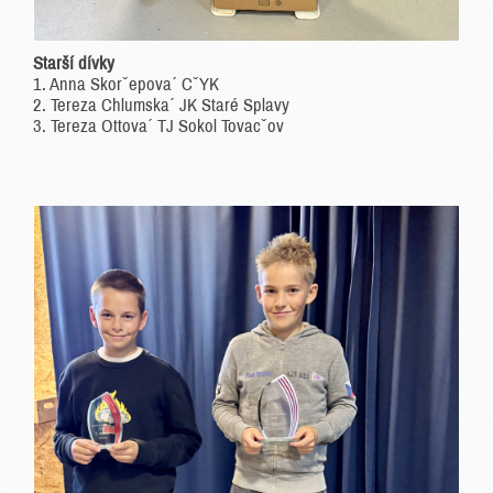
Starší dívky
1. Anna Skorˇepova´ CˇYK
2. Tereza Chlumska´ JK Staré Splavy
3. Tereza Ottova´ TJ Sokol Tovacˇov