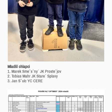
Mladší chlapci
1. Marek Smeˇsˇny´ JK Prosteˇjov
2. Tobias Mahr JK Stare´ Splavy
3. Jan Sˇulc YC CERE