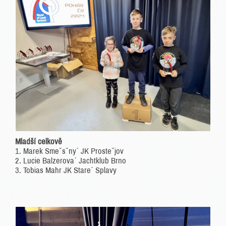
Mladší celkově
1. Marek Smeˇsˇny´ JK Prosteˇjov
2. Lucie Balzerova´ Jachtklub Brno
3. Tobias Mahr JK Stare´ Splavy