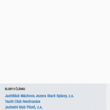
KLUBY V ČLÁNKU
Jachtklub Máchova Jezera Staré Splavy, z.s.
Yacht Club Nechranice
Jachetní klub Plzeň, z.s.