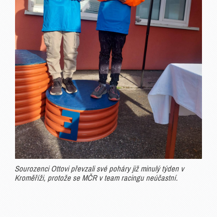
Sourozenci Ottovi převzali své poháry již minulý týden v
Kroměříži, protože se MČR v team racingu neúčastní.