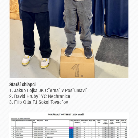
Starší chlapci
1. Jakub Lojka JK Cˇerna´ v Posˇumavi´
2. David Hruby´ YC Nechranice
3. Filip Otta TJ Sokol Tovacˇov