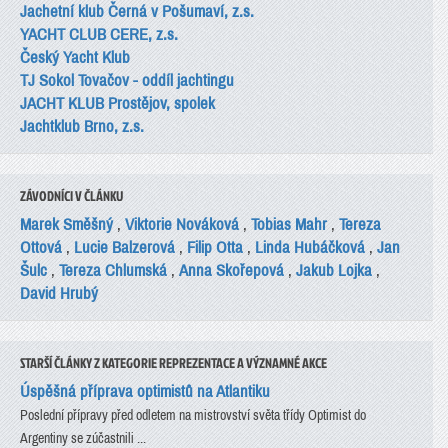
Jachetní klub Černá v Pošumaví, z.s.
YACHT CLUB CERE, z.s.
Český Yacht Klub
TJ Sokol Tovačov - oddíl jachtingu
JACHT KLUB Prostějov, spolek
Jachtklub Brno, z.s.
ZÁVODNÍCI V ČLÁNKU
Marek Směšný
,
Viktorie Nováková
,
Tobias Mahr
,
Tereza
Ottová
,
Lucie Balzerová
,
Filip Otta
,
Linda Hubáčková
,
Jan
Šulc
,
Tereza Chlumská
,
Anna Skořepová
,
Jakub Lojka
,
David Hrubý
STARŠÍ ČLÁNKY Z KATEGORIE REPREZENTACE A VÝZNAMNÉ AKCE
Úspěšná příprava optimistů na Atlantiku
Poslední přípravy před odletem na mistrovství světa třídy Optimist do
Argentiny se zúčastnili ...