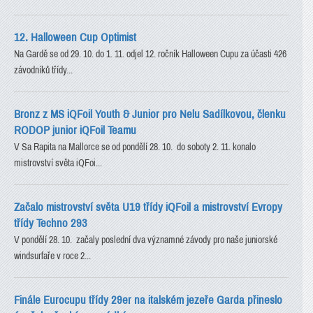
12. Halloween Cup Optimist
Na Gardě se od 29. 10. do 1. 11. odjel 12. ročník Halloween Cupu za účasti 426
závodníků třídy...
Bronz z MS iQFoil Youth & Junior pro Nelu Sadílkovou, členku
RODOP junior iQFoil Teamu
V Sa Rapita na Mallorce se od pondělí 28. 10. do soboty 2. 11. konalo
mistrovství světa iQFoi...
Začalo mistrovství světa U19 třídy iQFoil a mistrovství Evropy
třídy Techno 293
V pondělí 28. 10. začaly poslední dva významné závody pro naše juniorské
windsurfaře v roce 2...
Finále Eurocupu třídy 29er na italském jezeře Garda přineslo