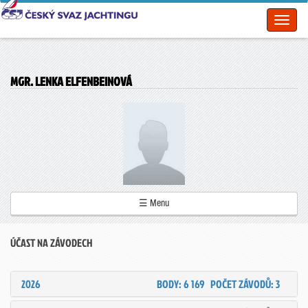
Toggl
naviga
MGR. LENKA ELFENBEINOVÁ
☰ Menu
ÚČAST NA ZÁVODECH
2026
BODY: 6 169
POČET ZÁVODŮ: 3