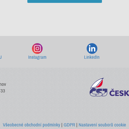
Starší newslettery ke stažení
J
Instagram
LinkedIn
vnov
733
Všeobecné obchodní podmínky
|
GDPR
|
Nastavení souborů cookie