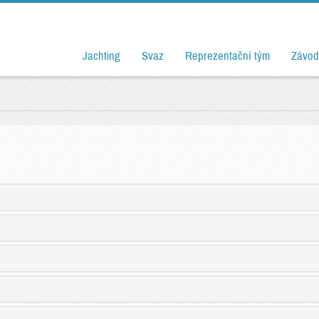
Jachting
Svaz
Reprezentační tým
Závod