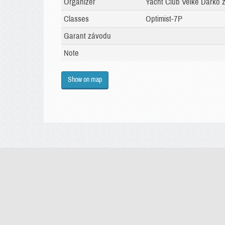
Organizer
Yacht Club Velké Dářko z
Classes
Optimist-7P
Garant závodu
Note
Show on map