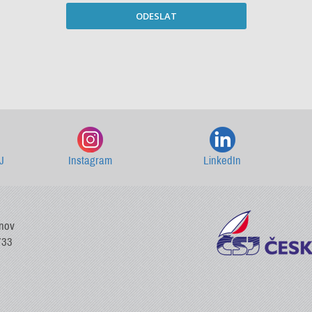
ODESLAT
Starší newslettery ke stažení
J
Instagram
LinkedIn
vnov
733