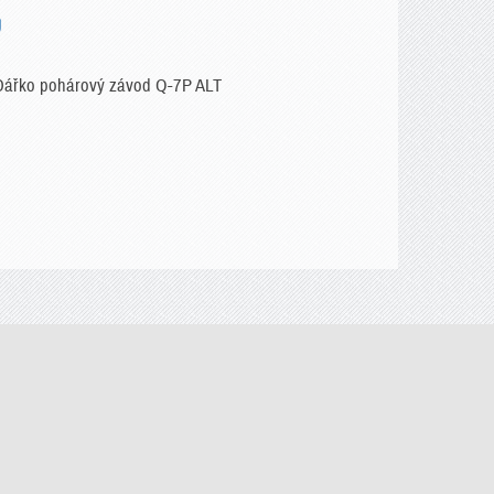
U
 Dářko pohárový závod Q-7P ALT