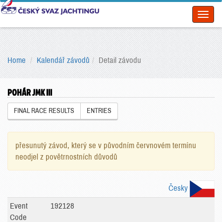
Toggl
naviga
Home
Kalendář závodů
Detail závodu
POHÁR JMK III
FINAL RACE RESULTS
ENTRIES
přesunutý závod, který se v původním červnovém termínu
neodjel z povětrnostních důvodů
Česky
Event
192128
Code