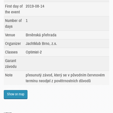
First day of
2019-08-14
the event
Number of
1
days
Venue
Brněnská přehrada
Organizer
Jachtklub Brno, z.s.
Classes
Optimist-2
Garant
závodu
Note
přesunutý závod, který se v původním červnovém
termínu neodjel z povětrnostních důvodů
Show on map