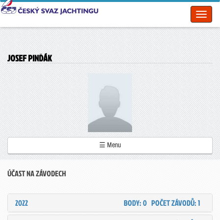
Toggl
naviga
JOSEF PINĎÁK
☰ Menu
ÚČAST NA ZÁVODECH
2022
BODY: 0
POČET ZÁVODŮ: 1